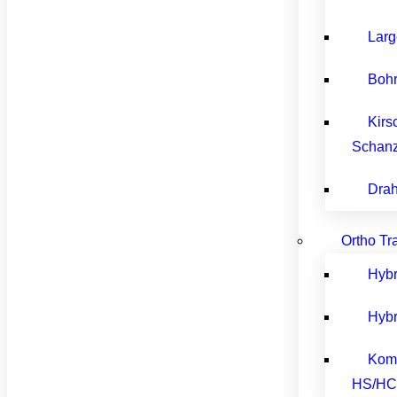
Larg
Bohr
Kirs
Schan
Drah
Ortho Tr
Hybr
Hybr
Kom
HS/H