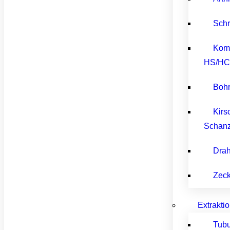
Sch
Kom
HS/H
Bohr
Kirs
Schan
Drah
Zeck
Extrakti
Tubu